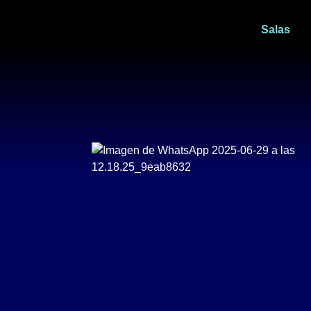
La n
Salas
muer