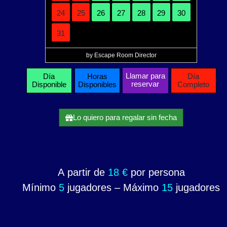
24
25
26
27
28
29
30
31
by Escape Room Director
Llamar para
Día
Horas
Día
reservar
Disponible
Disponibles
Completo
Lo quiero para regalar sin fecha
A partir de
18 €
por persona
Mínimo
5
jugadores – Máximo
15
jugadores