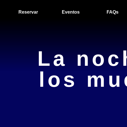
oche d
Reservar
Eventos
FAQs
tos
La noc
los mu