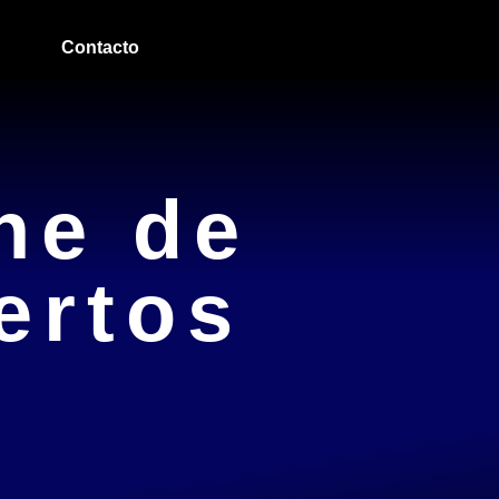
e los
Contacto
he de
ertos