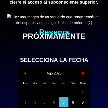
cierre el acceso al subconsciente superior.
Reserva​
PRÓXIMAMENTE
SELECCIONA LA FECHA
Ago 2026
Lun
Mar
Mié
Jue
Vie
Sáb
Dom
1
2
3
4
5
6
7
8
9