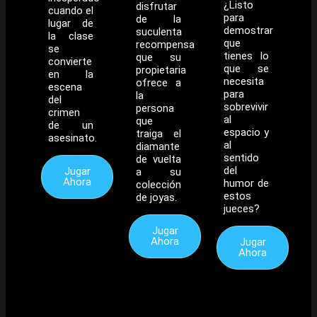
¿Listo
disfrutar
cuando el
para
de la
lugar de
demostrar
suculenta
la clase
que
recompensa
se
tienes lo
que su
convierte
que se
propietaria
en la
necesita
ofrece a
escena
para
la
del
sobrevivir
persona
crimen
al
que
de un
espacio y
traiga el
asesinato.
al
diamante
sentido
de vuelta
del
Jugar
a su
Ahora
humor de
colección
estos
de joyas.
jueces?
Jugar
Ahora
Jugar
Ahora