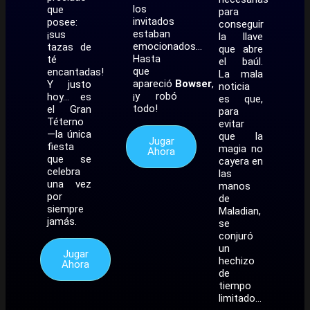
los
que
para
invitados
posee:
conseguir
estaban
¡sus
la llave
emocionados…
tazas de
que abre
Hasta
té
el baúl.
que
encantadas!
La mala
apareció
Bowser
,
Y justo
noticia
¡y robó
hoy… es
es que,
todo!
el Gran
para
Téterno
evitar
—la única
que la
Jugar
fiesta
magia no
Ahora
que se
cayera en
celebra
las
una vez
manos
por
de
siempre
Maladian,
jamás.
se
conjuró
un
Jugar
hechizo
Ahora
de
tiempo
limitado…