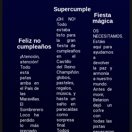
Supercumple
Fiesta
¡OH NO!
mágica
Todo
estaba
OS
listo para
NECESITAMOS.
Feliz no
la gran
Estáis
fiesta de
cumpleaños
aquí para
cumpleaños
ayudarnos
en el
¡Atención,
a
Castillo
atención!
devolver
del Reino
Todo
la paz y
Champiñón:
está
armonía
globos,
patas
a nuestro
pasteles,
arriba en
mundo.
regalos,
el País de
Antes de
música, y
las
morir,
hasta un
Maravillas.
Belarion
salto en
El
dejó un
paracaídas
Sombrerero
cofre
como
Loco ha
con
sorpresa
perdido
todas las
final.
lo más
pistas
Todos
preciado
necesarias