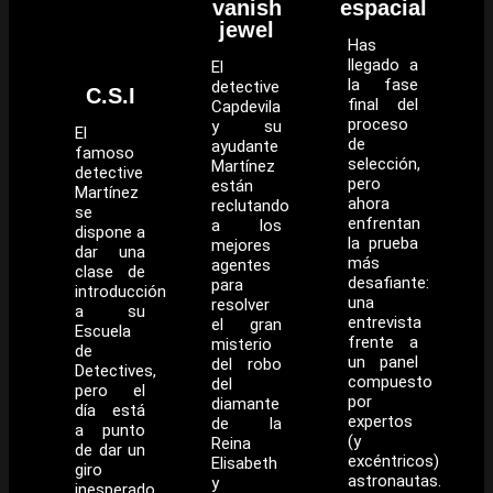
vanish
espacial
jewel
Has
llegado a
El
la fase
detective
C.S.I
final del
Capdevila
proceso
y su
El
de
ayudante
famoso
selección,
Martínez
detective
pero
están
Martínez
ahora
reclutando
se
enfrentan
a los
dispone a
la prueba
mejores
dar una
más
agentes
clase de
desafiante:
para
introducción
una
resolver
a su
entrevista
el gran
Escuela
frente a
misterio
de
un panel
del robo
Detectives,
compuesto
del
pero el
por
diamante
día está
expertos
de la
a punto
(y
Reina
de dar un
excéntricos)
Elisabeth
giro
astronautas.
y
inesperado