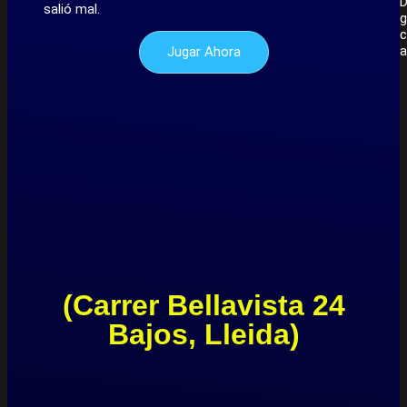
D
salió mal.
g
c
a
Jugar Ahora
(Carrer Bellavista 24
Bajos, Lleida)